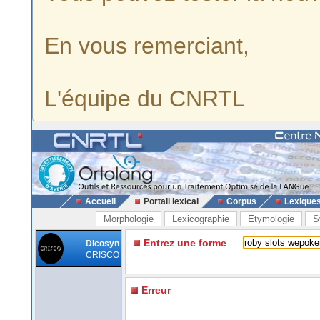
En vous remerciant,
L'équipe du CNRTL
Accueil
Portail lexical
Corpus
Lexique
Morphologie
Lexicographie
Etymologie
S
Entrez une forme
Dicosyn
CRISCO
Erreur