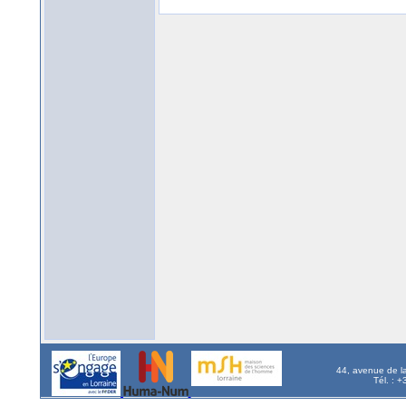
44, avenue de l
Tél. : 