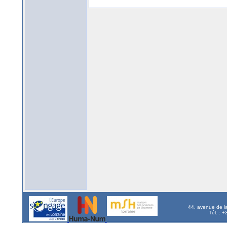
44, avenue de l
Tél. : 