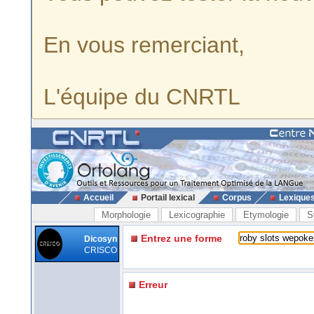
En vous remerciant,
L'équipe du CNRTL
Accueil
Portail lexical
Corpus
Lexique
Morphologie
Lexicographie
Etymologie
S
Entrez une forme
Dicosyn
CRISCO
Erreur