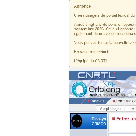
Annonce
Chers usagers du portail lexical d
Après vingt ans de bons et loyaux 
septembre 2026
. Celle-ci apporte
également de nouvelles ressources
Vous pouvez tester la nouvelle vers
En vous remerciant,
L'équipe du CNRTL
Accueil
Portail lexi
Morphologie
Lexi
Entrez u
Dicosyn
CRISCO