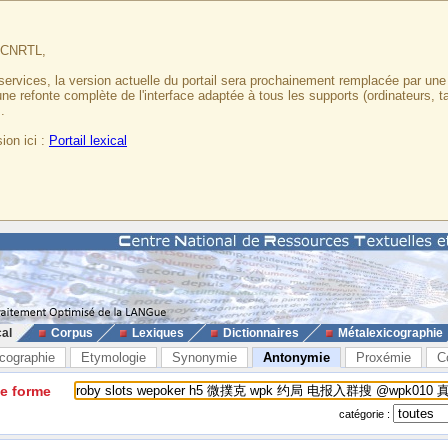
u CNRTL,
services, la version actuelle du portail sera prochainement remplacée par un
 une refonte complète de l'interface adaptée à tous les supports (ordinateurs, t
.
ion ici :
Portail lexical
cal
Corpus
Lexiques
Dictionnaires
Métalexicographie
cographie
Etymologie
Synonymie
Antonymie
Proxémie
C
ne forme
catégorie :