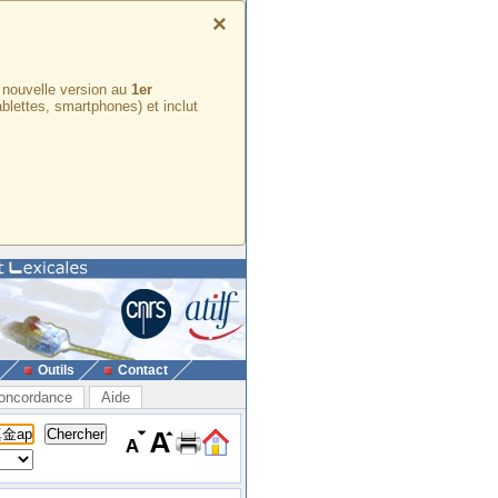
×
e nouvelle version au
1er
ablettes, smartphones) et inclut
Outils
Contact
oncordance
Aide