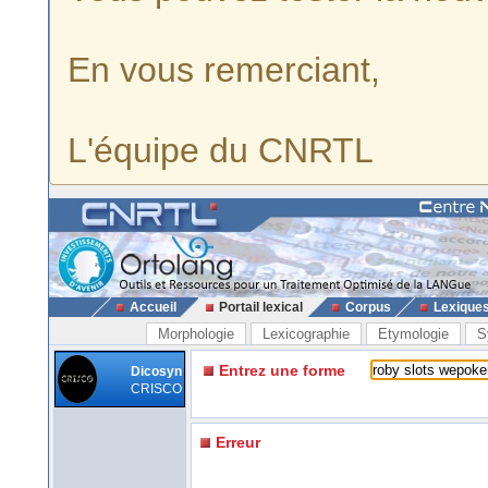
En vous remerciant,
L'équipe du CNRTL
Accueil
Portail lexical
Corpus
Lexique
Morphologie
Lexicographie
Etymologie
S
Entrez une forme
Dicosyn
CRISCO
Erreur