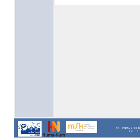
44, avenue de l
Tél. : 