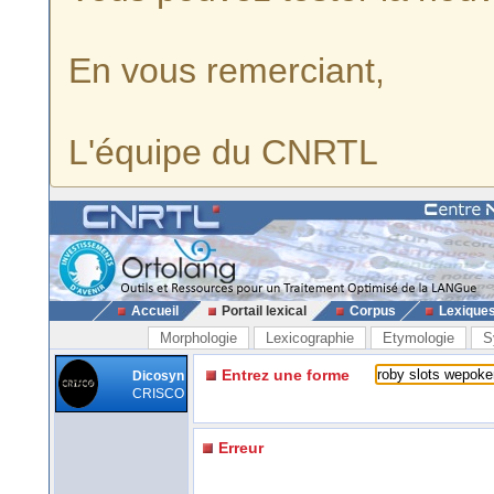
En vous remerciant,
L'équipe du CNRTL
Accueil
Portail lexical
Corpus
Lexique
Morphologie
Lexicographie
Etymologie
S
Entrez une forme
Dicosyn
CRISCO
Erreur