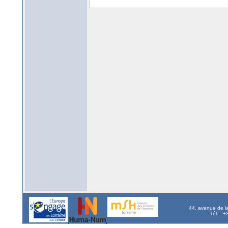
44, avenue de l
Tél. : 