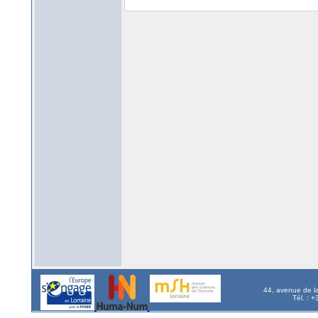
44, avenue de l
Tél. : 