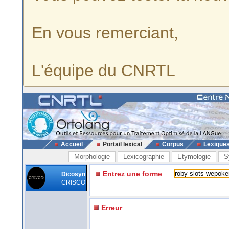
En vous remerciant,
L'équipe du CNRTL
Accueil
Portail lexical
Corpus
Lexique
Morphologie
Lexicographie
Etymologie
S
Entrez une forme
Dicosyn
CRISCO
Erreur