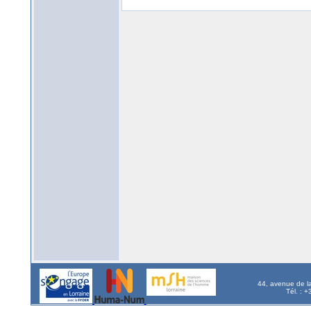
44, avenue de l
Tél. : 