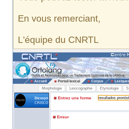
En vous remerciant,
L'équipe du CNRTL
Accueil
Portail lexical
Corpus
Lexique
Morphologie
Lexicographie
Etymologie
S
Entrez une forme
Dicosyn
CRISCO
Erreur