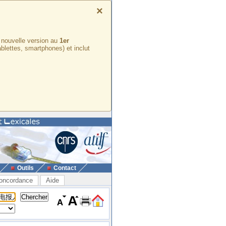
×
e nouvelle version au
1er
ablettes, smartphones) et inclut
Outils
Contact
oncordance
Aide