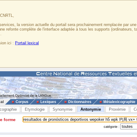
u CNRTL,
services, la version actuelle du portail sera prochainement remplacée par un
 une refonte complète de l'interface adaptée à tous les supports (ordinateurs, t
.
ion ici :
Portail lexical
cal
Corpus
Lexiques
Dictionnaires
Métalexicographie
cographie
Etymologie
Synonymie
Antonymie
Proxémie
C
ne forme
catégorie :