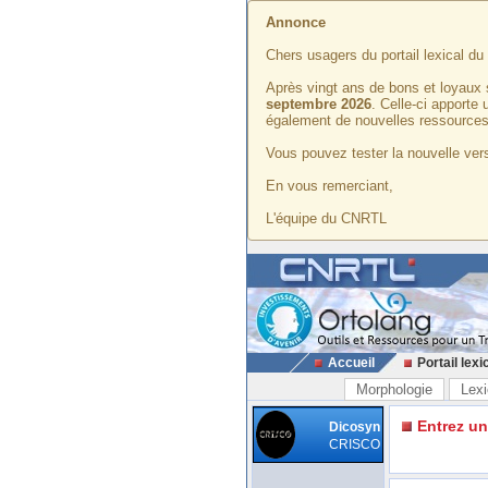
Annonce
Chers usagers du portail lexical d
Après vingt ans de bons et loyaux 
septembre 2026
. Celle-ci apporte
également de nouvelles ressources
Vous pouvez tester la nouvelle vers
En vous remerciant,
L'équipe du CNRTL
Accueil
Portail lexi
Morphologie
Lexi
Entrez u
Dicosyn
CRISCO