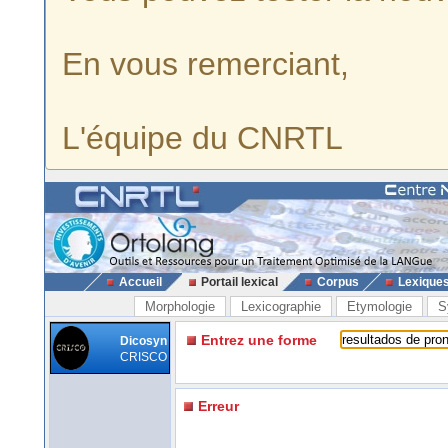
En vous remerciant,
L'équipe du CNRTL
Accueil
Portail lexical
Corpus
Lexique
Morphologie
Lexicographie
Etymologie
S
Entrez une forme
Dicosyn
CRISCO
Erreur