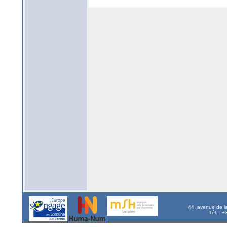
44, avenue de l
Tél. : 