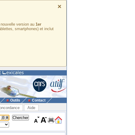
×
e nouvelle version au
1er
ablettes, smartphones) et inclut
Outils
Contact
oncordance
Aide