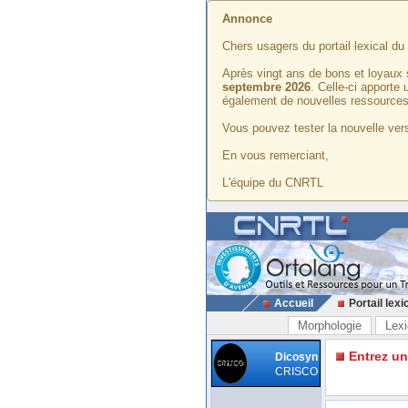
Annonce
Chers usagers du portail lexical d
Après vingt ans de bons et loyaux 
septembre 2026
. Celle-ci apporte
également de nouvelles ressources
Vous pouvez tester la nouvelle vers
En vous remerciant,
L'équipe du CNRTL
Accueil
Portail lexi
Morphologie
Lexi
Entrez u
Dicosyn
CRISCO