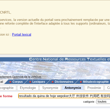
u CNRTL,
services, la version actuelle du portail sera prochainement remplacée par un
 une refonte complète de l'interface adaptée à tous les supports (ordinateurs, t
.
ion ici :
Portail lexical
cal
Corpus
Lexiques
Dictionnaires
Métalexicographie
cographie
Etymologie
Synonymie
Antonymie
Proxémie
C
ne forme
catégorie :