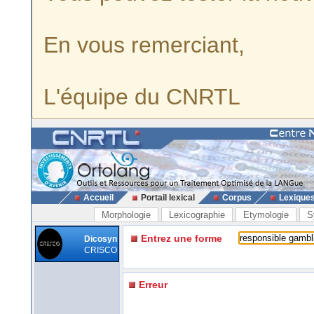
En vous remerciant,
L'équipe du CNRTL
Accueil
Portail lexical
Corpus
Lexique
Morphologie
Lexicographie
Etymologie
S
Entrez une forme
Dicosyn
CRISCO
Erreur