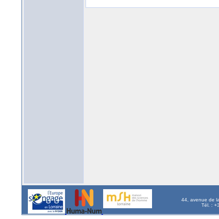
44, avenue de l
Tél. : 