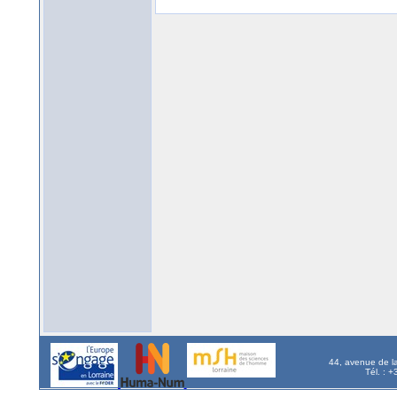
44, avenue de l
Tél. : 