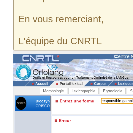
En vous remerciant,
L'équipe du CNRTL
Accueil
Portail lexical
Corpus
Lexique
Morphologie
Lexicographie
Etymologie
S
Entrez une forme
Dicosyn
CRISCO
Erreur