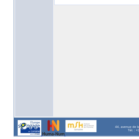
44, avenue de l
Tél. : 