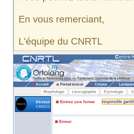
En vous remerciant,
L'équipe du CNRTL
Accueil
Portail lexical
Corpus
Lexique
Morphologie
Lexicographie
Etymologie
S
Entrez une forme
Dicosyn
CRISCO
Erreur