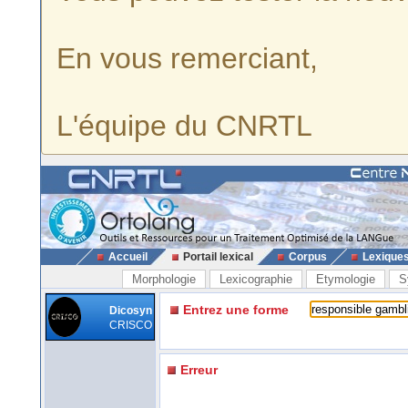
En vous remerciant,
L'équipe du CNRTL
Accueil
Portail lexical
Corpus
Lexique
Morphologie
Lexicographie
Etymologie
S
Entrez une forme
Dicosyn
CRISCO
Erreur