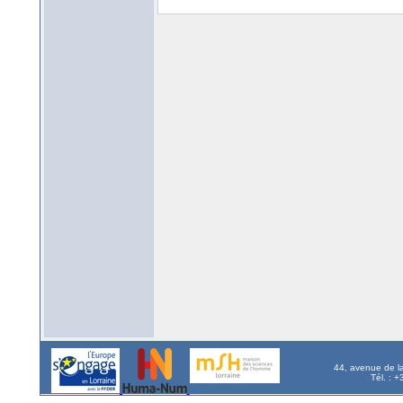
44, avenue de l
Tél. : 