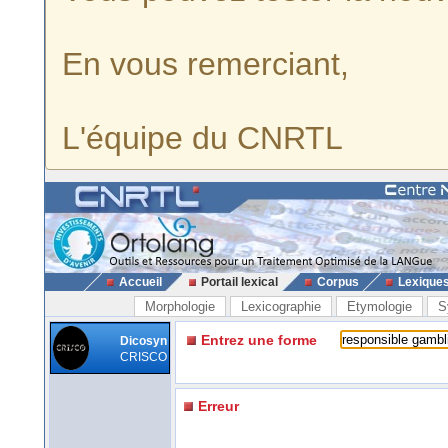
En vous remerciant,
L'équipe du CNRTL
Accueil
Portail lexical
Corpus
Lexique
Morphologie
Lexicographie
Etymologie
S
Entrez une forme
Dicosyn
CRISCO
Erreur