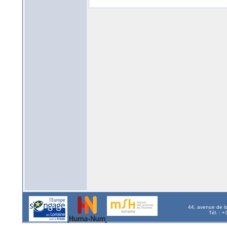
44, avenue de l
Tél. : 