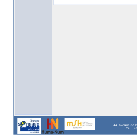
44, avenue de l
Tél. : 