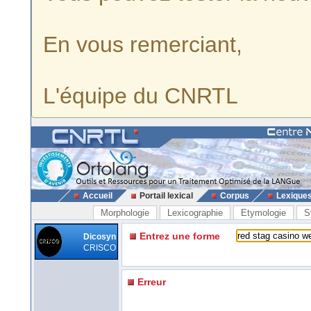
En vous remerciant,
L'équipe du CNRTL
Accueil
Portail lexical
Corpus
Lexique
Morphologie
Lexicographie
Etymologie
S
Entrez une forme
Dicosyn
CRISCO
Erreur