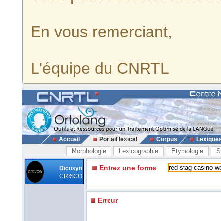
En vous remerciant,
L'équipe du CNRTL
Accueil
Portail lexical
Corpus
Lexique
Morphologie
Lexicographie
Etymologie
S
Entrez une forme
Dicosyn
CRISCO
Erreur