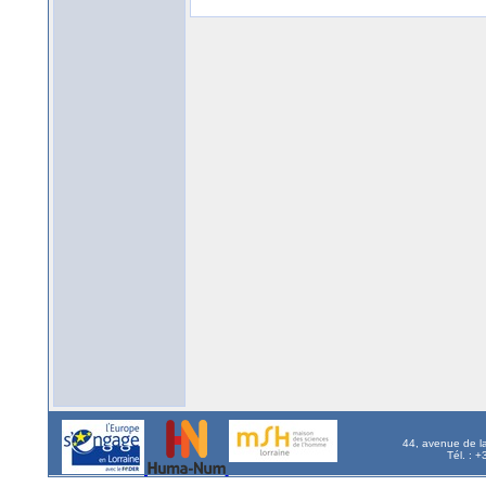
44, avenue de l
Tél. : 