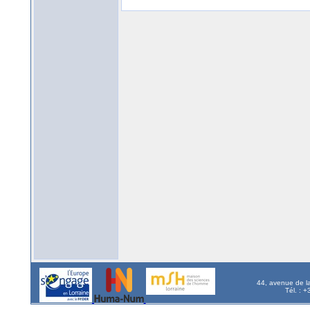
44, avenue de l
Tél. : 