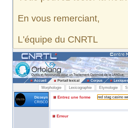
En vous remerciant,
L'équipe du CNRTL
Accueil
Portail lexical
Corpus
Lexique
Morphologie
Lexicographie
Etymologie
S
Entrez une forme
Dicosyn
CRISCO
Erreur