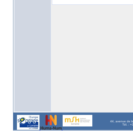
44, avenue de l
Tél. : 