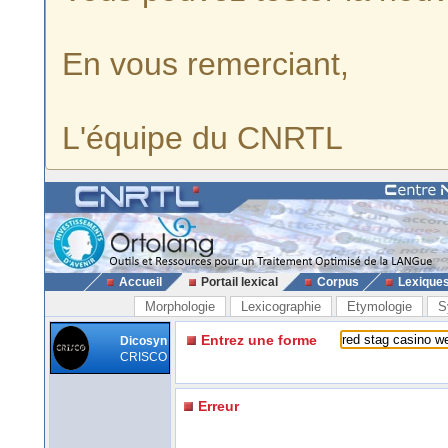
En vous remerciant,
L'équipe du CNRTL
Accueil
Portail lexical
Corpus
Lexique
Morphologie
Lexicographie
Etymologie
S
Entrez une forme
Dicosyn
CRISCO
Erreur