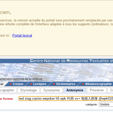
u CNRTL,
services, la version actuelle du portail sera prochainement remplacée par un
 une refonte complète de l'interface adaptée à tous les supports (ordinateurs, t
.
ion ici :
Portail lexical
cal
Corpus
Lexiques
Dictionnaires
Métalexicographie
cographie
Etymologie
Synonymie
Antonymie
Proxémie
C
ne forme
catégorie :