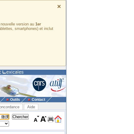
×
e nouvelle version au
1er
ablettes, smartphones) et inclut
Outils
Contact
oncordance
Aide