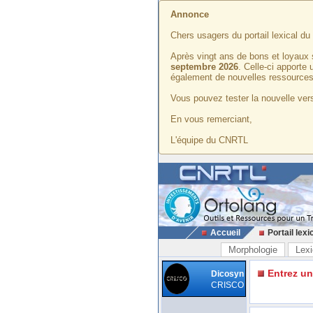
Annonce
Chers usagers du portail lexical d
Après vingt ans de bons et loyaux 
septembre 2026
. Celle-ci apporte
également de nouvelles ressources
Vous pouvez tester la nouvelle vers
En vous remerciant,
L'équipe du CNRTL
Accueil
Portail lexi
Morphologie
Lexi
Entrez u
Dicosyn
CRISCO