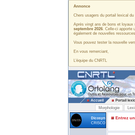
Annonce
Chers usagers du portail lexical d
Après vingt ans de bons et loyaux 
septembre 2026
. Celle-ci apporte
également de nouvelles ressources
Vous pouvez tester la nouvelle vers
En vous remerciant,
L'équipe du CNRTL
Accueil
Portail lexi
Morphologie
Lexi
Entrez u
Dicosyn
CRISCO