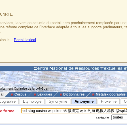
u CNRTL,
services, la version actuelle du portail sera prochainement remplacée par un
 une refonte complète de l'interface adaptée à tous les supports (ordinateurs, t
.
ion ici :
Portail lexical
cal
Corpus
Lexiques
Dictionnaires
Métalexicographie
cographie
Etymologie
Synonymie
Antonymie
Proxémie
C
ne forme
catégorie :