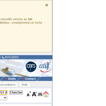
×
e nouvelle version au
1er
ablettes, smartphones) et inclut
Outils
Contact
oncordance
Aide