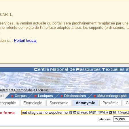
u CNRTL,
services, la version actuelle du portail sera prochainement remplacée par un
 une refonte complète de l'interface adaptée à tous les supports (ordinateurs, t
.
ion ici :
Portail lexical
cal
Corpus
Lexiques
Dictionnaires
Métalexicographie
cographie
Etymologie
Synonymie
Antonymie
Proxémie
C
ne forme
catégorie :