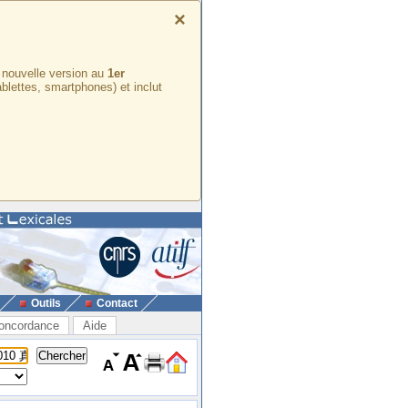
×
e nouvelle version au
1er
ablettes, smartphones) et inclut
Outils
Contact
oncordance
Aide