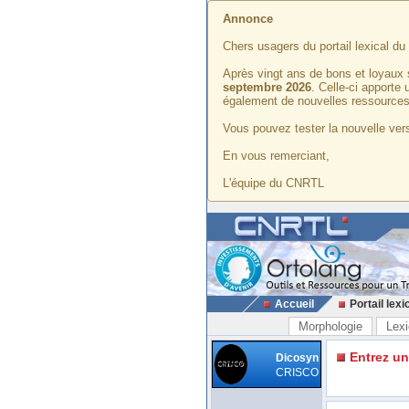
Annonce
Chers usagers du portail lexical d
Après vingt ans de bons et loyaux 
septembre 2026
. Celle-ci apporte
également de nouvelles ressources
Vous pouvez tester la nouvelle vers
En vous remerciant,
L'équipe du CNRTL
Accueil
Portail lexi
Morphologie
Lexi
Entrez u
Dicosyn
CRISCO