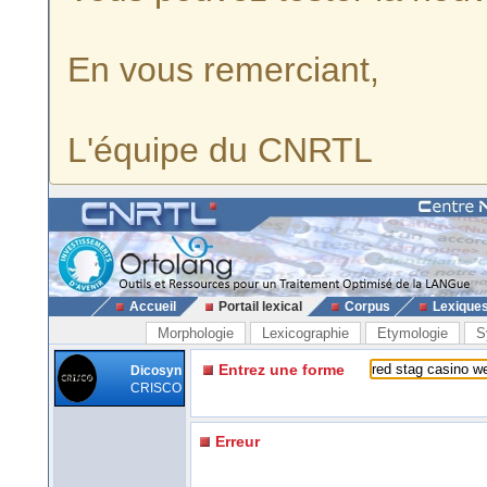
En vous remerciant,
L'équipe du CNRTL
Accueil
Portail lexical
Corpus
Lexique
Morphologie
Lexicographie
Etymologie
S
Entrez une forme
Dicosyn
CRISCO
Erreur