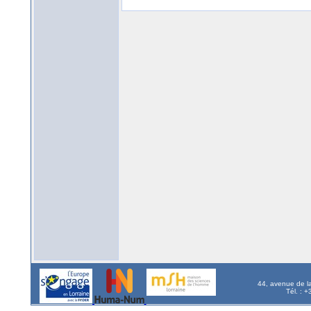
44, avenue de l
Tél. : 