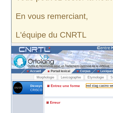
En vous remerciant,
L'équipe du CNRTL
Accueil
Portail lexical
Corpus
Lexique
Morphologie
Lexicographie
Etymologie
S
Entrez une forme
Dicosyn
CRISCO
Erreur