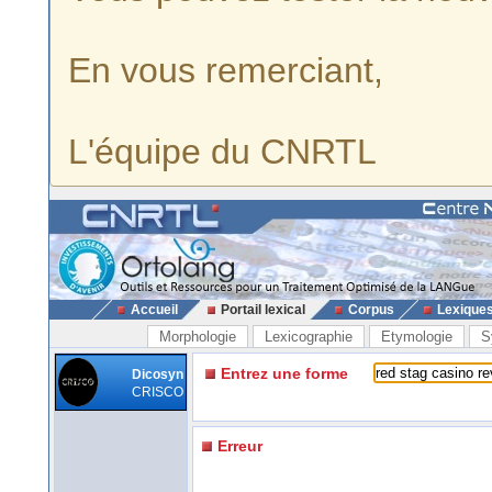
En vous remerciant,
L'équipe du CNRTL
Accueil
Portail lexical
Corpus
Lexique
Morphologie
Lexicographie
Etymologie
S
Entrez une forme
Dicosyn
CRISCO
Erreur