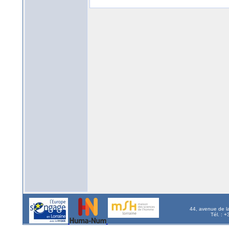
44, avenue de l
Tél. : 