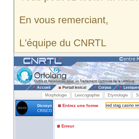
En vous remerciant,
L'équipe du CNRTL
Accueil
Portail lexical
Corpus
Lexique
Morphologie
Lexicographie
Etymologie
S
Entrez une forme
Dicosyn
CRISCO
Erreur