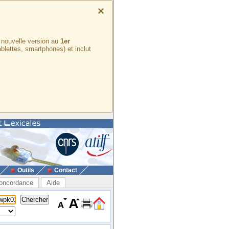
×
e nouvelle version au
1er
ablettes, smartphones) et inclut
Outils
Contact
oncordance
Aide