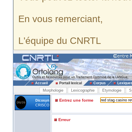
En vous remerciant,
L'équipe du CNRTL
Accueil
Portail lexical
Corpus
Lexique
Morphologie
Lexicographie
Etymologie
S
Entrez une forme
Dicosyn
CRISCO
Erreur