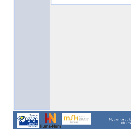
44, avenue de l
Tél. : 