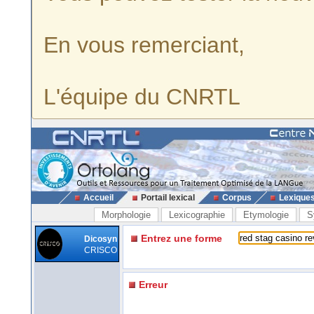
En vous remerciant,
L'équipe du CNRTL
Accueil
Portail lexical
Corpus
Lexique
Morphologie
Lexicographie
Etymologie
S
Entrez une forme
Dicosyn
CRISCO
Erreur