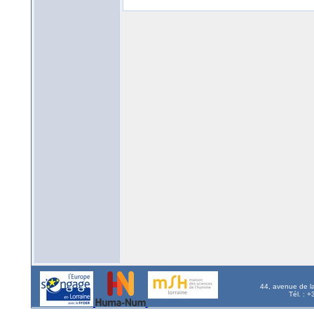
44, avenue de l
Tél. : 