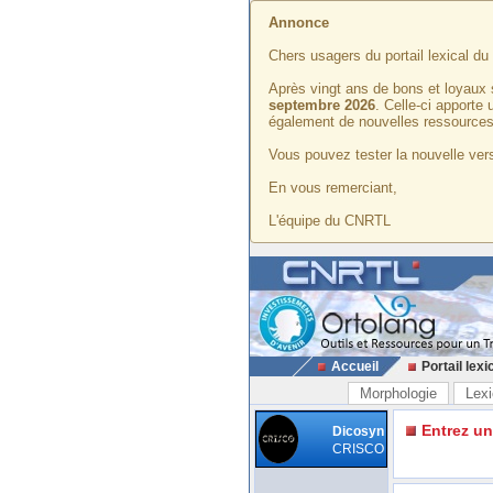
Annonce
Chers usagers du portail lexical d
Après vingt ans de bons et loyaux 
septembre 2026
. Celle-ci apporte
également de nouvelles ressources
Vous pouvez tester la nouvelle vers
En vous remerciant,
L'équipe du CNRTL
Accueil
Portail lexi
Morphologie
Lexi
Entrez u
Dicosyn
CRISCO