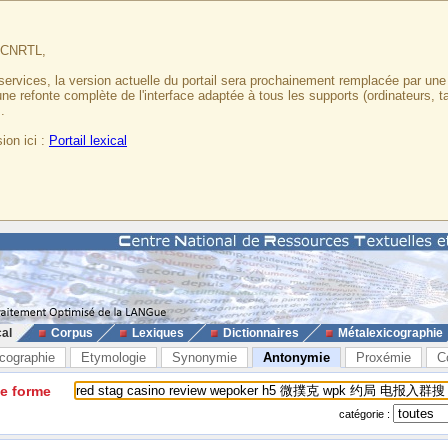
u CNRTL,
services, la version actuelle du portail sera prochainement remplacée par un
 une refonte complète de l'interface adaptée à tous les supports (ordinateurs, t
.
ion ici :
Portail lexical
cal
Corpus
Lexiques
Dictionnaires
Métalexicographie
cographie
Etymologie
Synonymie
Antonymie
Proxémie
C
ne forme
catégorie :