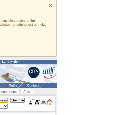
×
e nouvelle version au
1er
ablettes, smartphones) et inclut
Outils
Contact
oncordance
Aide