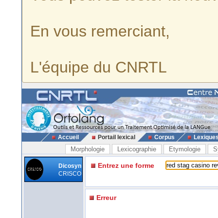
En vous remerciant,
L'équipe du CNRTL
Accueil
Portail lexical
Corpus
Lexique
Morphologie
Lexicographie
Etymologie
S
Entrez une forme
Dicosyn
CRISCO
Erreur