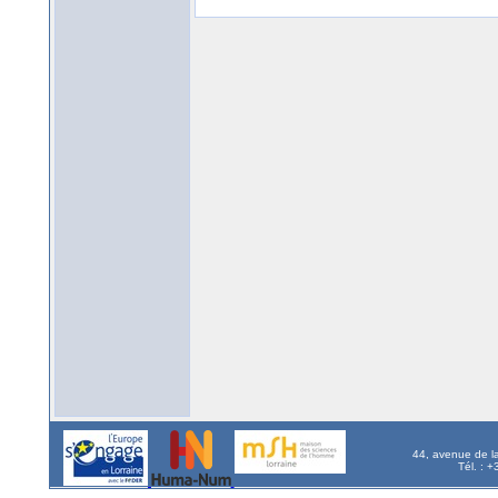
44, avenue de l
Tél. : 