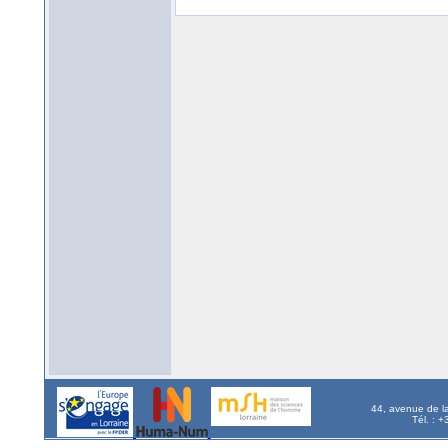
44, avenue de l
Tél. : 