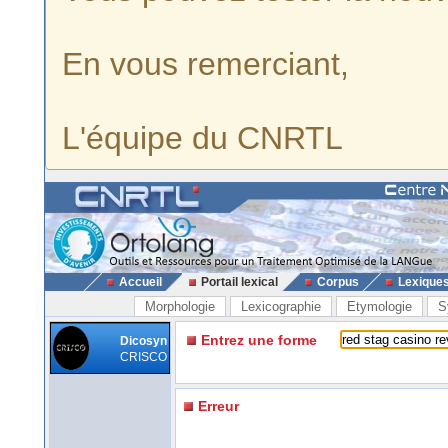
En vous remerciant,
L'équipe du CNRTL
Accueil
Portail lexical
Corpus
Lexique
Morphologie
Lexicographie
Etymologie
S
Entrez une forme
Dicosyn
CRISCO
Erreur