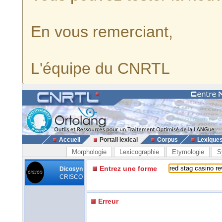
En vous remerciant,
L'équipe du CNRTL
Accueil
Portail lexical
Corpus
Lexique
Morphologie
Lexicographie
Etymologie
S
Entrez une forme
Dicosyn
CRISCO
Erreur