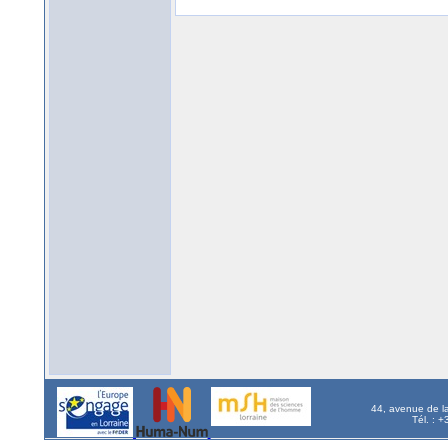
44, avenue de l
Tél. : 