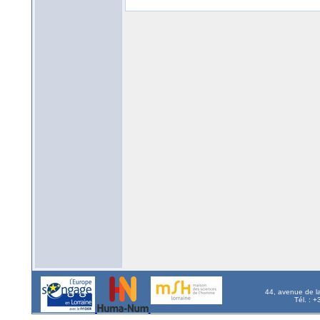
44, avenue de l
Tél. : 