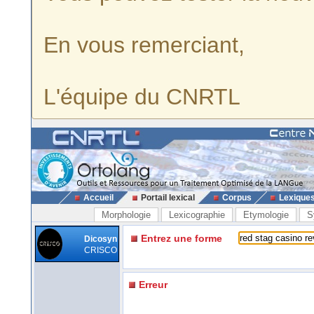
En vous remerciant,
L'équipe du CNRTL
Accueil
Portail lexical
Corpus
Lexique
Morphologie
Lexicographie
Etymologie
S
Entrez une forme
Dicosyn
CRISCO
Erreur