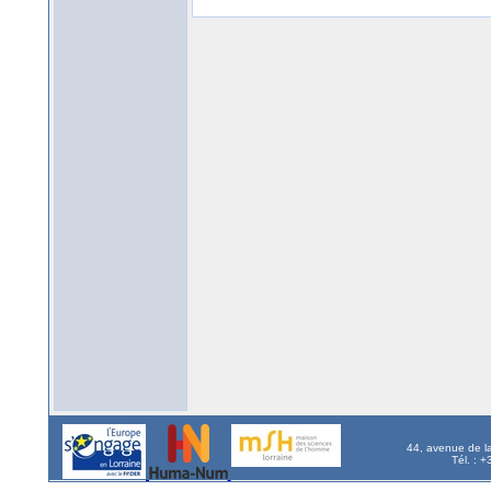
44, avenue de l
Tél. : 