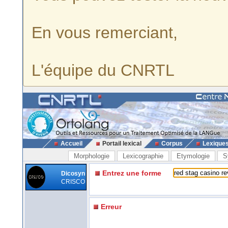
En vous remerciant,
L'équipe du CNRTL
Accueil
Portail lexical
Corpus
Lexique
Morphologie
Lexicographie
Etymologie
S
Entrez une forme
Dicosyn
CRISCO
Erreur