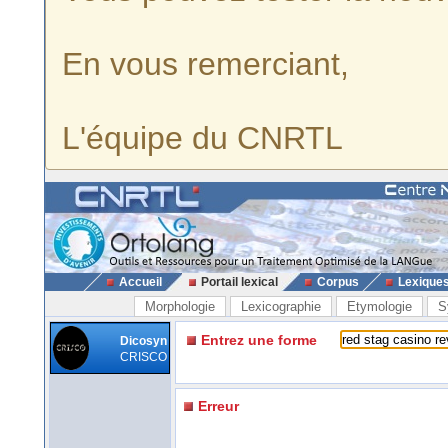
En vous remerciant,
L'équipe du CNRTL
Accueil
Portail lexical
Corpus
Lexique
Morphologie
Lexicographie
Etymologie
S
Entrez une forme
Dicosyn
CRISCO
Erreur