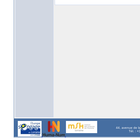
44, avenue de l
Tél. : 