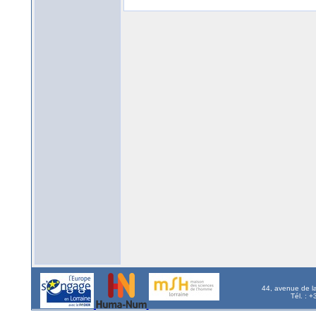
44, avenue de l
Tél. : 