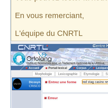
En vous remerciant,
L'équipe du CNRTL
Accueil
Portail lexical
Corpus
Lexique
Morphologie
Lexicographie
Etymologie
S
Entrez une forme
Dicosyn
CRISCO
Erreur