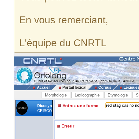
En vous remerciant,
L'équipe du CNRTL
Accueil
Portail lexical
Corpus
Lexique
Morphologie
Lexicographie
Etymologie
S
Entrez une forme
Dicosyn
CRISCO
Erreur