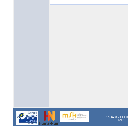
44, avenue de l
Tél. : 