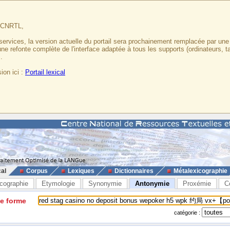
u CNRTL,
services, la version actuelle du portail sera prochainement remplacée par un
 une refonte complète de l'interface adaptée à tous les supports (ordinateurs, t
.
ion ici :
Portail lexical
cal
Corpus
Lexiques
Dictionnaires
Métalexicographie
cographie
Etymologie
Synonymie
Antonymie
Proxémie
C
ne forme
catégorie :