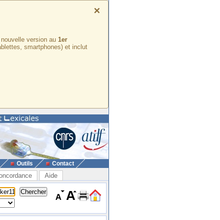
×
e nouvelle version au
1er
ablettes, smartphones) et inclut
Outils
Contact
oncordance
Aide