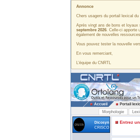
Annonce
Chers usagers du portail lexical d
Après vingt ans de bons et loyaux 
septembre 2026
. Celle-ci apporte
également de nouvelles ressources
Vous pouvez tester la nouvelle vers
En vous remerciant,
L'équipe du CNRTL
Accueil
Portail lexi
Morphologie
Lexi
Entrez u
Dicosyn
CRISCO