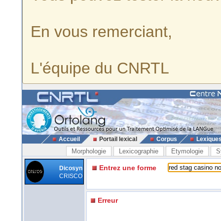
En vous remerciant,
L'équipe du CNRTL
Accueil
Portail lexical
Corpus
Lexique
Morphologie
Lexicographie
Etymologie
S
Entrez une forme
Dicosyn
CRISCO
Erreur