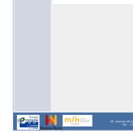
44, avenue de l
Tél. : 