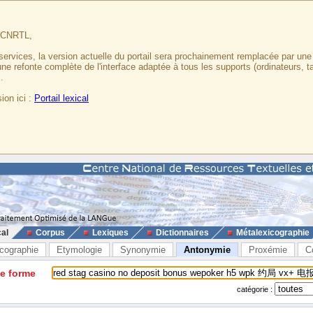
u CNRTL,
services, la version actuelle du portail sera prochainement remplacée par un
 une refonte complète de l'interface adaptée à tous les supports (ordinateurs, t
.
ion ici :
Portail lexical
cal
Corpus
Lexiques
Dictionnaires
Métalexicographie
cographie
Etymologie
Synonymie
Antonymie
Proxémie
C
ne forme
catégorie :