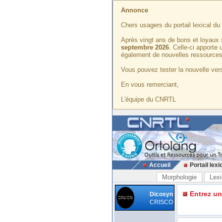
Annonce
Chers usagers du portail lexical d
Après vingt ans de bons et loyaux 
septembre 2026
. Celle-ci apporte
également de nouvelles ressources
Vous pouvez tester la nouvelle vers
En vous remerciant,
L'équipe du CNRTL
Accueil
Portail lexi
Morphologie
Lexi
Entrez u
Dicosyn
CRISCO