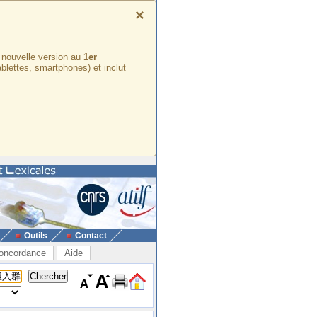
×
e nouvelle version au
1er
ablettes, smartphones) et inclut
Outils
Contact
oncordance
Aide