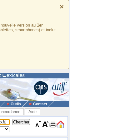
×
e nouvelle version au
1er
ablettes, smartphones) et inclut
Outils
Contact
oncordance
Aide