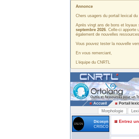
Annonce
Chers usagers du portail lexical d
Après vingt ans de bons et loyaux 
septembre 2026
. Celle-ci apporte
également de nouvelles ressources
Vous pouvez tester la nouvelle vers
En vous remerciant,
L'équipe du CNRTL
Accueil
Portail lexi
Morphologie
Lexi
Entrez u
Dicosyn
CRISCO