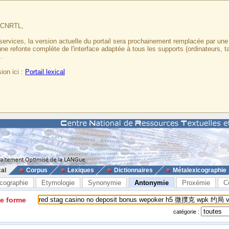
u CNRTL,
services, la version actuelle du portail sera prochainement remplacée par un
 une refonte complète de l'interface adaptée à tous les supports (ordinateurs, t
.
ion ici :
Portail lexical
cal
Corpus
Lexiques
Dictionnaires
Métalexicographie
cographie
Etymologie
Synonymie
Antonymie
Proxémie
C
ne forme
catégorie :