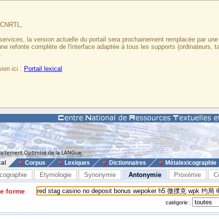
u CNRTL,
services, la version actuelle du portail sera prochainement remplacée par un
 une refonte complète de l'interface adaptée à tous les supports (ordinateurs, t
.
ion ici :
Portail lexical
cal
Corpus
Lexiques
Dictionnaires
Métalexicographie
cographie
Etymologie
Synonymie
Antonymie
Proxémie
C
ne forme
catégorie :