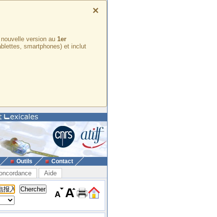
×
e nouvelle version au
1er
ablettes, smartphones) et inclut
Outils
Contact
oncordance
Aide