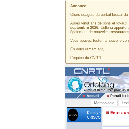
Annonce
Chers usagers du portail lexical d
Après vingt ans de bons et loyaux 
septembre 2026
. Celle-ci apporte
également de nouvelles ressources
Vous pouvez tester la nouvelle vers
En vous remerciant,
L'équipe du CNRTL
Accueil
Portail lexi
Morphologie
Lexi
Entrez u
Dicosyn
CRISCO