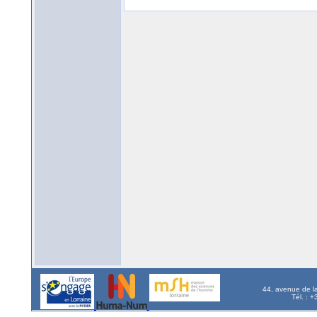
44, avenue de l
Tél. : 