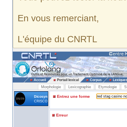
En vous remerciant,
L'équipe du CNRTL
Accueil
Portail lexical
Corpus
Lexique
Morphologie
Lexicographie
Etymologie
S
Entrez une forme
Dicosyn
CRISCO
Erreur