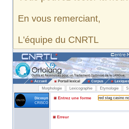
En vous remerciant,
L'équipe du CNRTL
Accueil
Portail lexical
Corpus
Lexique
Morphologie
Lexicographie
Etymologie
S
Entrez une forme
Dicosyn
CRISCO
Erreur