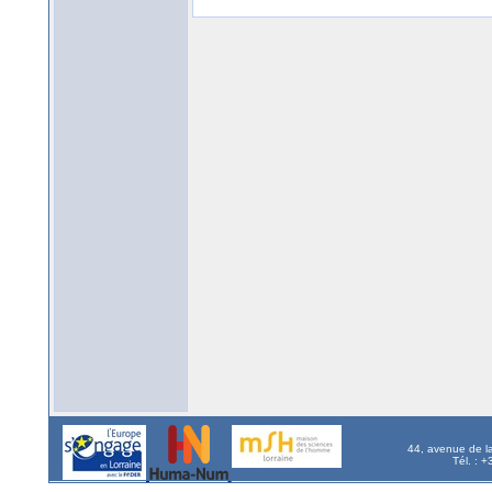
44, avenue de l
Tél. : 