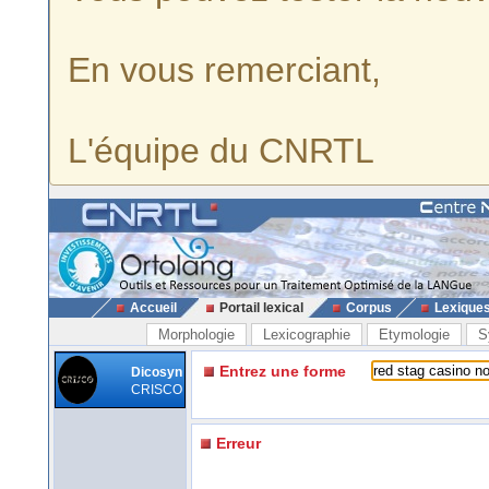
En vous remerciant,
L'équipe du CNRTL
Accueil
Portail lexical
Corpus
Lexique
Morphologie
Lexicographie
Etymologie
S
Entrez une forme
Dicosyn
CRISCO
Erreur