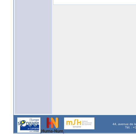
44, avenue de l
Tél. : 