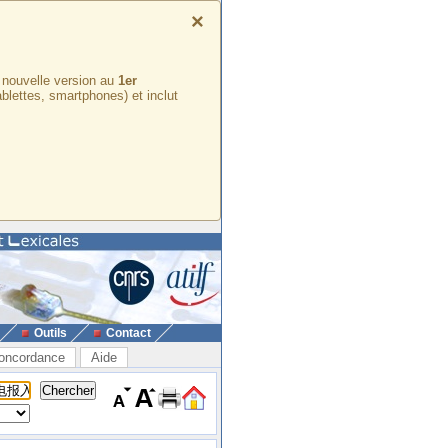
×
e nouvelle version au
1er
ablettes, smartphones) et inclut
Outils
Contact
oncordance
Aide