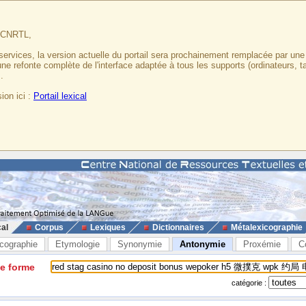
u CNRTL,
services, la version actuelle du portail sera prochainement remplacée par un
 une refonte complète de l'interface adaptée à tous les supports (ordinateurs, t
.
ion ici :
Portail lexical
cal
Corpus
Lexiques
Dictionnaires
Métalexicographie
cographie
Etymologie
Synonymie
Antonymie
Proxémie
C
ne forme
catégorie :