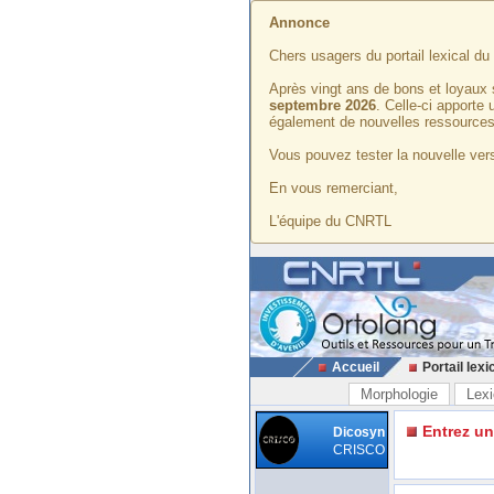
Annonce
Chers usagers du portail lexical d
Après vingt ans de bons et loyaux 
septembre 2026
. Celle-ci apporte
également de nouvelles ressources
Vous pouvez tester la nouvelle vers
En vous remerciant,
L'équipe du CNRTL
Accueil
Portail lexi
Morphologie
Lexi
Entrez u
Dicosyn
CRISCO