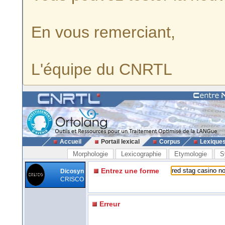
En vous remerciant,
L'équipe du CNRTL
Accueil
Portail lexical
Corpus
Lexique
Morphologie
Lexicographie
Etymologie
S
Entrez une forme
Dicosyn
CRISCO
Erreur