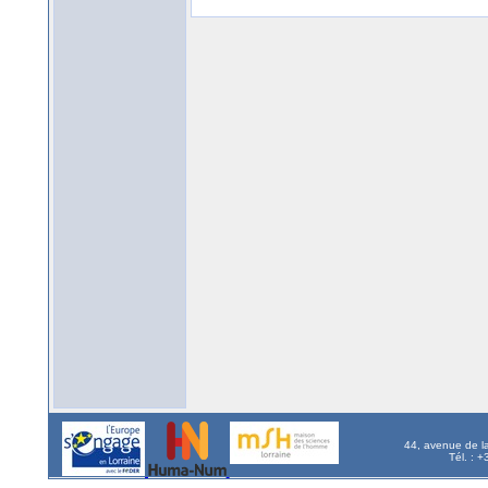
44, avenue de l
Tél. : 