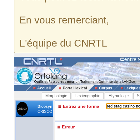
En vous remerciant,
L'équipe du CNRTL
Accueil
Portail lexical
Corpus
Lexique
Morphologie
Lexicographie
Etymologie
S
Entrez une forme
Dicosyn
CRISCO
Erreur