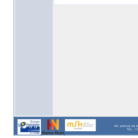
44, avenue de l
Tél. : 