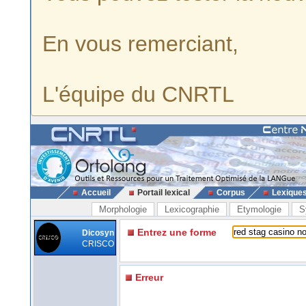
En vous remerciant,
L'équipe du CNRTL
Accueil
Portail lexical
Corpus
Lexique
Morphologie
Lexicographie
Etymologie
S
Entrez une forme
Dicosyn
CRISCO
Erreur