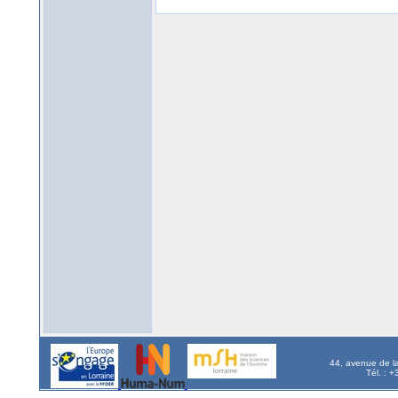
44, avenue de l
Tél. : 